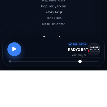
Kapsama Alanı
Popüler Şarkılar
Yayın Akışı
Canlı Dinle
Nasıl Dinlerim?
Partnerler
CANLI YAYIN
Reklam Rezervasyon
RADYO BRT
Sitene Ekle
Yükleniyor...
© 2026 RADYO BRT - Tüm Hakları Saklıdır.
Gizlilik
·
KVKK
·
Çerezler