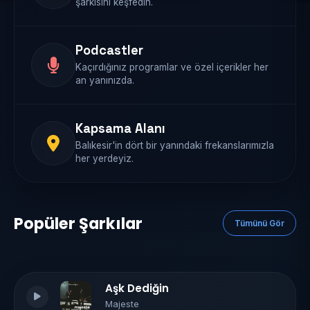
şarkısını keşfedin.
Podcastler
Kaçırdığınız programlar ve özel içerikler her
an yanınızda.
Kapsama Alanı
Balıkesir'in dört bir yanındaki frekanslarımızla
her yerdeyiz.
Popüler Şarkılar
Tümünü Gör
Aşk Dediğin
Majeste