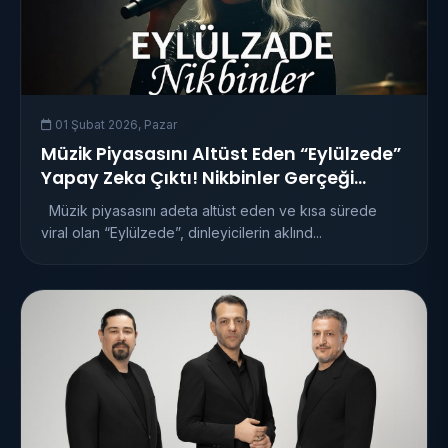
01 Şubat 2026, Pazar
Müzik Piyasasını Altüst Eden “Eylülzede”
Yapay Zeka Çıktı! Nikbinler Gerçeği
Ortaya Çıktı
Müzik piyasasını adeta altüst eden ve kısa sürede
viral olan “Eylülzede”, dinleyicilerin aklınd...