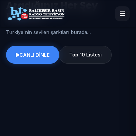
Aradığınız Her Şey
Burada
Türkiye'nin sevilen şarkıları burada...
Top 10 Listesi
CANLI DİNLE