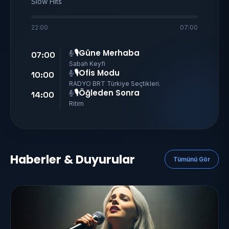
Slow Hits
22:00
07:00
🎙Güne Merhaba
07:00
Sabah Keyfi
🎙Ofis Modu
10:00
RADYO BRT Türkiye Seçtikleri.
🎙Öğleden Sonra
14:00
Ritim
Haberler & Duyurular
Tümünü Gör