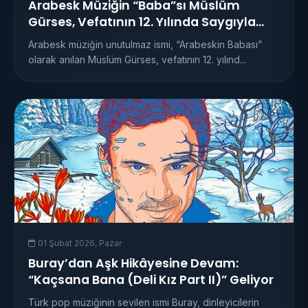
Arabesk Müziğin “Baba”sı Müslüm
Gürses, Vefatının 12. Yılında Saygıyla
Anılıyor
Arabesk müziğin unutulmaz ismi, “Arabeskin Babası”
olarak anılan Müslüm Gürses, vefatının 12. yılınd...
01 Şubat 2026, Pazar
Buray’dan Aşk Hikâyesine Devam:
“Kaçsana Bana (Deli Kız Part II)” Geliyor
Türk pop müziğinin sevilen ismi Buray, dinleyicilerin